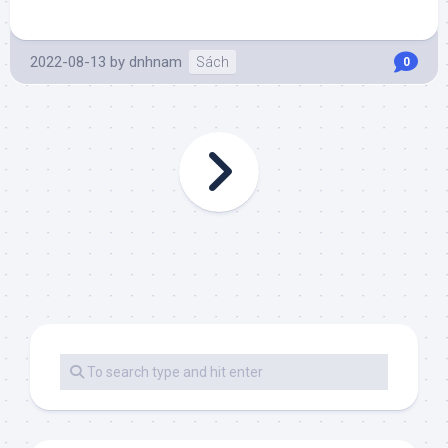
2022-08-13
by
dnhnam
Sách
0