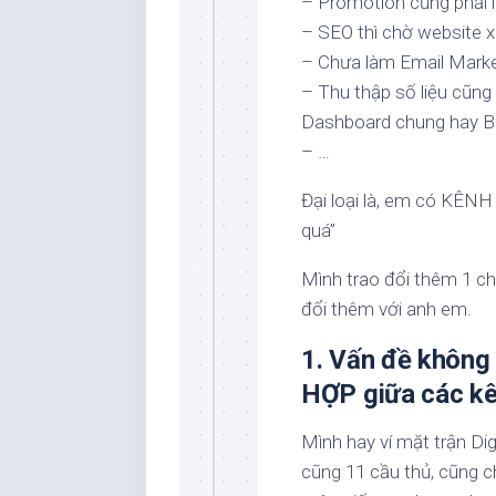
– Promotion cũng phải l
– SEO thì chờ website x
– Chưa làm Email Market
– Thu thập số liệu cũn
Dashboard chung hay BI
– …
Đại loại là, em có KÊN
quá”
Mình trao đổi thêm 1 ch
đổi thêm với anh em.
1. Vấn đề khôn
HỢP giữa các k
Mình hay ví mặt trận Di
cũng 11 cầu thủ, cũng c