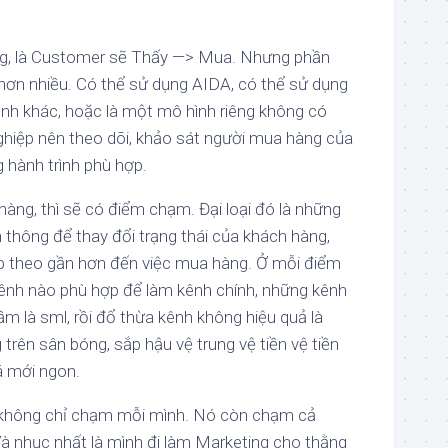
ăng, là Customer sẽ Thấy —> Mua. Nhưng phần
p hơn nhiều. Có thể sử dụng AIDA, có thể sử dụng
ình khác, hoặc là một mô hình riêng không có
ghiệp nên theo dõi, khảo sát người mua hàng của
 hành trình phù hợp.
hàng, thì sẽ có điểm chạm. Đại loại đó là những
 thông để thay đổi trạng thái của khách hàng,
p theo gần hơn đến việc mua hàng. Ở mỗi điểm
ênh nào phù hợp để làm kênh chính, những kênh
ầm là sml, rồi đổ thừa kênh không hiệu quả là
trên sân bóng, sắp hậu vệ trung vệ tiền vệ tiền
á mới ngon.
 không chỉ chạm mỗi mình. Nó còn chạm cả
 Và nhục nhất là mình đi làm Marketing cho thằng