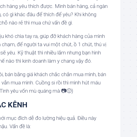
ách hàng yêu thích được. Mình bán hàng, cả ngàn
 có gì khác đâu để thích để yêu? Khi không
 chỗ nào rẻ thì mua chứ vấn đề gì.
ịu khó chìa tay ra, giúp đỡ khách hàng của mình
chạm, để người ta vui một chút, ồ 1 chút, thú vị
 sẽ yêu. Kỹ thuật thì nhiều lắm nhưng bạn hình
 thế nào thì kinh doanh làm y chang vậy đó.
rồi, bán bằng giá khách chắc chắn mua mình, bán
vẫn mua mình. Cuồng si rồi thì mình hút máu
 Tình yêu vốn mù quáng mà
📷
🙂
)
ÁC KÊNH
với mục đích dễ đo lường hiệu quả. Điều này
ậu. Vấn đề là: