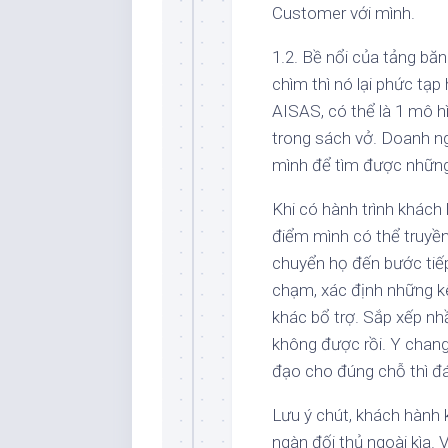
Customer với mình.
1.2. Bề nổi của tảng b
chìm thì nó lại phức tạ
AISAS, có thể là 1 mô h
trong sách vở. Doanh n
mình để tìm được những
Khi có hành trình khách 
điểm mình có thể truyền
chuyển họ đến bước tiế
chạm, xác định những k
khác bổ trợ. Sắp xếp nh
không được rồi. Y chang 
đạo cho đúng chỗ thì đ
Lưu ý chút, khách hành
ngàn đối thủ ngoài kìa.