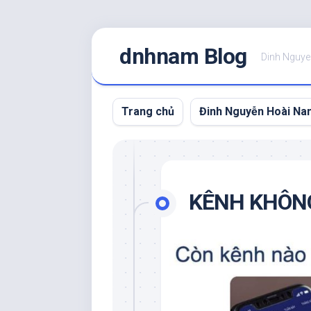
Skip
dnhnam Blog
to
Dinh Nguye
content
Trang chủ
Đinh Nguyễn Hoài Nam
KÊNH KHÔNG