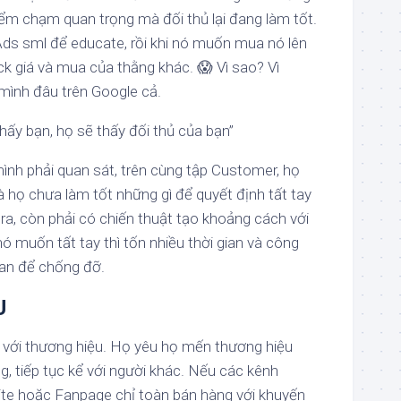
điểm chạm quan trọng mà đối thủ lại đang làm tốt.
Ads sml để educate, rồi khi nó muốn mua nó lên
ck giá và mua của thằng khác.
😱
Vì sao? Vì
mình đâu trên Google cả.
hấy bạn, họ sẽ thấy đối thủ của bạn”
ình phải quan sát, trên cùng tập Customer, họ
à họ chưa làm tốt những gì để quyết định tất tay
ra, còn phải có chiến thuật tạo khoảng cách với
 nó muốn tất tay thì tốn nhiều thời gian và công
ian để chống đỡ.
U
 với thương hiệu. Họ yêu họ mến thương hiệu
g, tiếp tục kể với người khác. Nếu các kênh
ite hoặc Fanpage chỉ toàn bán hàng với khuyến