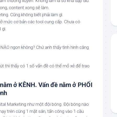
àm thường xuyên. Không làm là số khá dập dìu.
ong, content xong sẽ làm.
ing. Cũng không biết phải làm gì.
g ở mức cơ bản các tool cung cấp. Chưa có
 gì.
H NÀO ngon không? Chứ anh thấy tình hình căng
út thì thấy có 1 số vấn đề có thể mổ xẻ để trao
g nằm ở KÊNH. Vấn đề nằm ở PHỐI
ênh
gital Marketing như một đội bóng. Đội bóng nào
hạy trên cùng 1 mặt sân, tấn công vào 1 cầu