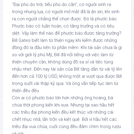
“Đại phú do trời, tiểu phú do cần”, có người sinh ra
trong nhung lụa, có người mở mắt đã là ăn xin, khi sinh
ra con người chẳng thể chọn được. Đó là phước báo.
Phước báo có tuần hoàn, có tăng trưởng và có tiêu
diệt. Vậy làm thế nào để phước báo được tăng trưởng?
Bill Gates biết làm từ thiện ngay khi kiếm được những
đồng đô la đầu tiên từ phần mềm. Khi tài sản chưa là gì
so với giới tỷ phú Mỹ, Bill đã nổi tiếng với việc làm từ
thiện chuyên cần, không dùng đồ sa sỉ và tiệc tùng
nhậu nhẹt. Đến nay tài sản của Bill tăng dần từ vài tỷ lên
đến hơn cả 100 tỷ USD, không một ai vượt qua được Bill
trong suốt vài thập kỷ qua. Và ông vẫn tiếp tục làm từ
thiện đều đều.
Còn ai có phước báo lớn hơn những ông hoàng, bà
chúa thời phong kiến khi xưa. Nhưng tại sao hầu hết
các triều đại phong kiến đều kết thúc với những cái
chết nhục nhã, lẩn trốn và kiệt quệ. Bởi vì hầu hết các
triều đại vua chúa, cuối cùng đều đắm chìm trong rượu
và gái.