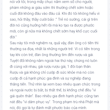
nói với tôi, trong mấy chục năm xem số cho người,
phàm những ai giàu sớm thì thường chết sớm hoặc
cuối đời không đâu vào đâu cả. Khi đó tôi không hiểu vì
sao, hỏi thầy, thầy cười bảo :” Trẻ nó sướng, cái gì trên
đời nó cũng hưởng hết rồi mà ko tạo ra được phước
mới, còn gì nữa mà không chết sớm hay khổ cực cuối
đời.”
Sau này tôi mới nghiệm ra, quả vậy, đàn ông có tiền thì
thường sa đọa, nhất là những người trẻ. Vì có tiền trong
tay khi còn trẻ, đàn ông thường tìm đến rượu và gái.
Tuyệt đối không nằm ngoài hai thứ này, chúng nó luôn
đi cùng với nhau, gái rượu rượu gái, 1 đôi bạn thân.
Rượu và gái không chỉ cướp đi sức khỏe mà nó còn
cướp đi cả hạnh phúc gia đình và sự nghiệp đang
thăng tiến. Thử nhìn lại xem bao nhiêu quan chức trong
và ngoài nước bị bắt, bị thất thế, bị khống chế đều “vì
gái quên thân”. Bao nhiêu gia đình hạnh phúc cũng tan
nát đều “vì dâm phục vụ”. Trong phạm trù nhà Phật mà
nói, đó gọi là tự đánh mất phước báo của mình.