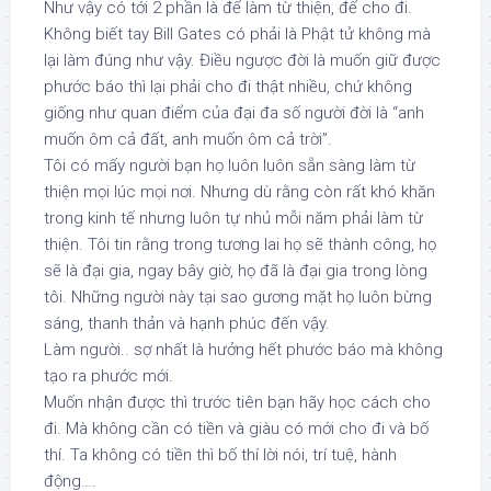
Như vậy có tới 2 phần là để làm từ thiện, để cho đi.
Không biết tay Bill Gates có phải là Phật tử không mà
lại làm đúng như vậy. Điều ngược đời là muốn giữ được
phước báo thì lại phải cho đi thật nhiều, chứ không
giống như quan điểm của đại đa số người đời là “anh
muốn ôm cả đất, anh muốn ôm cả trời”.
Tôi có mấy người bạn họ luôn luôn sẵn sàng làm từ
thiện mọi lúc mọi nơi. Nhưng dù rằng còn rất khó khăn
trong kinh tế nhưng luôn tự nhủ mỗi năm phải làm từ
thiện. Tôi tin rằng trong tương lai họ sẽ thành công, họ
sẽ là đại gia, ngay bây giờ, họ đã là đại gia trong lòng
tôi. Những người này tại sao gương mặt họ luôn bừng
sáng, thanh thản và hạnh phúc đến vậy.
Làm người.. sợ nhất là hưởng hết phước báo mà không
tạo ra phước mới.
Muốn nhận được thì trước tiên bạn hãy học cách cho
đi. Mà không cần có tiền và giàu có mới cho đi và bố
thí. Ta không có tiền thì bố thí lời nói, trí tuệ, hành
động….